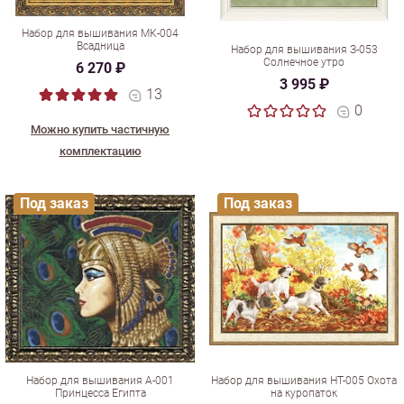
Набор для вышивания МК-004
Всадница
Набор для вышивания З-053
Солнечное утро
6 270 ₽
3 995 ₽
13
0
Можно купить частичную
комплектацию
Под заказ
Под заказ
Набор для вышивания А-001
Набор для вышивания НТ-005 Охота
Принцесса Египта
на куропаток