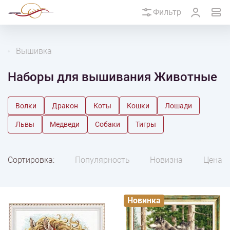
Фильтр
Вышивка
Наборы для вышивания Животные
Волки
Дракон
Коты
Кошки
Лошади
Львы
Медведи
Собаки
Тигры
Сортировка:
Популярность
Новизна
Цена
Новинка