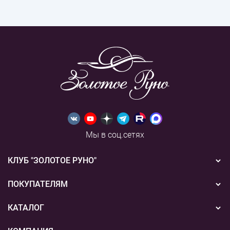
Мы в соц.сетях
КЛУБ "ЗОЛОТОЕ РУНО"
Новости
ПОКУПАТЕЛЯМ
Акции
Бонусная система
КАТАЛОГ
Конкурсы
Подарочные сертификаты